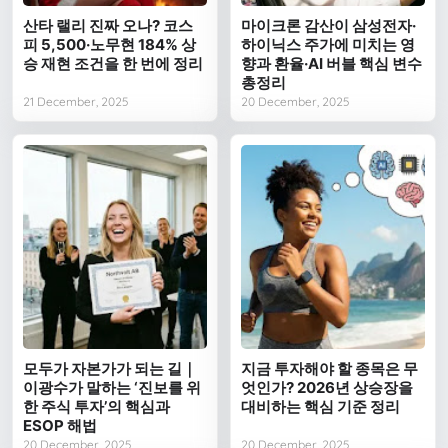
산타 랠리 진짜 오나? 코스
마이크론 감산이 삼성전자·
피 5,500·노무현 184% 상
하이닉스 주가에 미치는 영
승 재현 조건을 한 번에 정리
향과 환율·AI 버블 핵심 변수
총정리
21 December, 2025
20 December, 2025
모두가 자본가가 되는 길｜
지금 투자해야 할 종목은 무
이광수가 말하는 ‘진보를 위
엇인가? 2026년 상승장을
한 주식 투자’의 핵심과
대비하는 핵심 기준 정리
ESOP 해법
20 December, 2025
20 December, 2025