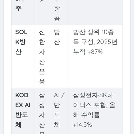
주
항
공
SOL
신
방
방산 상위 10종
K방
한
산
목 구성, 2025년
산
자
누적 +87%
산
운
용
KOD
삼
AI /
삼성전자·SK하
EX AI
성
반
이닉스 포함, 올
반도
자
도
해 수익률
체
산
체
+14.5%