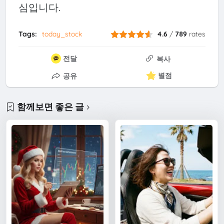
심입니다.
Tags:
today_stock
4.6
/
789
rates
전달
복사
별점
공유
함께보면 좋은 글