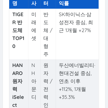
명
사
터
익률
TIGE
미
반
SK하이닉스·삼
R 반
래
도
성전자 중심, 최
도체
에
체 /
근 1개월 +27%
TOP1
셋
대
0
형
주
HAN
N
원
두산에너빌리티·
ARO
H
자
현대건설 중심,
원자
아
력 /
연초 이후
력
문
전
+112%, 1개월
iSele
디
력
+35.3%
ct
인