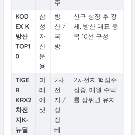
주
KOD
삼
방
신규 상장 후 강
EX K
성
산 /
세, 방산 대표 종
방산
자
국
목 10선 구성
TOP1
산
방
0
운
용
TIGE
미
2차
2차전지 핵심주
R
래
전
집중, 매월 수익
KRX2
에
지 /
률 상위권 유지
차전
셋
성
지K-
장
뉴딜
테