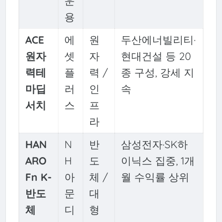
운
용
ACE
에
원
두산에너빌리티·
원자
셋
자
현대건설 등 20
력테
플
력 /
종 구성, 강세 지
마딥
러
인
속
서치
스
프
라
HAN
N
반
삼성전자·SK하
ARO
H
도
이닉스 집중, 1개
Fn K-
아
체 /
월 수익률 상위
반도
문
대
체
디
형