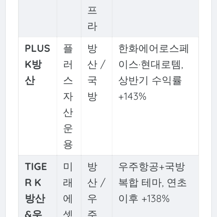
프
라
PLUS
플
방
한화에어로스페
K방
러
산 /
이스·현대로템,
산
스
국
상반기 수익률
자
방
+143%
산
운
용
TIGE
미
방
우주항공+국방
R K
래
산 /
복합 테마, 연초
방산
에
우
이후 +138%
&우
셋
주