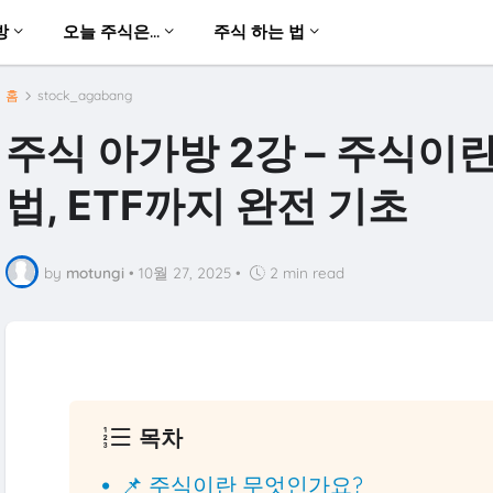
방
오늘 주식은...
주식 하는 법
홈
stock_agabang
주식 아가방 2강 – 주식이
법, ETF까지 완전 기초
by
motungi
•
10월 27, 2025
•
2 min read
목차
📌 주식이란 무엇인가요?